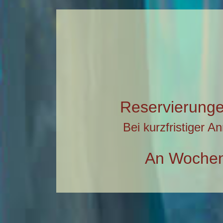
Reservierunge
Bei kurzfristiger A
An Wochene