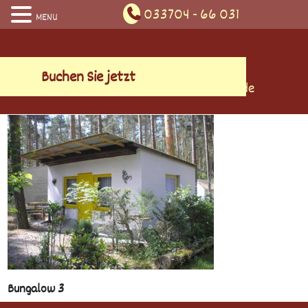
033704 - 66 031
MENU
Skip
to
content
Buchen Sie jetzt
info@campingplatzzeschamsee.de
Bungalow 3