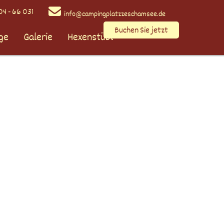
4 - 66 031
info@campingplatzzeschamsee.de
Buchen Sie jetzt
ge
Galerie
Hexenstübl